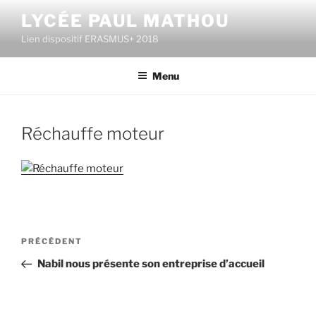
Aller
LYCÉE PAUL MATHOU
au
Lien dispositif ERASMUS+ 2018
contenu
principal
Menu
Réchauffe moteur
Navigation
Article
PRÉCÉDENT
de
précédent
Nabil nous présente son entreprise d’accueil
l’article