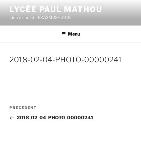
Aller
LYCÉE PAUL MATHOU
au
Lien dispositif ERASMUS+ 2018
contenu
principal
Menu
2018-02-04-PHOTO-00000241
Navigation
Article
PRÉCÉDENT
de
précédent
2018-02-04-PHOTO-00000241
l’article