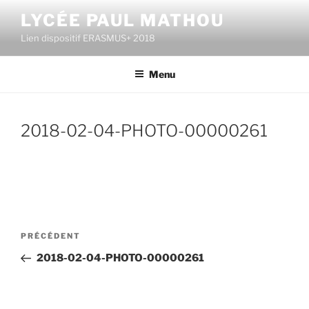
Aller
LYCÉE PAUL MATHOU
au
Lien dispositif ERASMUS+ 2018
contenu
principal
Menu
2018-02-04-PHOTO-00000261
Navigation
Article
PRÉCÉDENT
de
précédent
2018-02-04-PHOTO-00000261
l’article