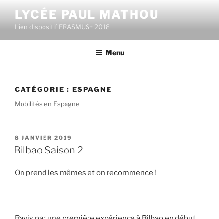
Aller
LYCÉE PAUL MATHOU
au
Lien dispositif ERASMUS+ 2018
contenu
principal
Menu
CATÉGORIE :
ESPAGNE
Mobilités en Espagne
PUBLIÉ
8 JANVIER 2019
LE
Bilbao Saison 2
On prend les mêmes et on recommence !
Ravis par une
première expérience à Bilbao en début