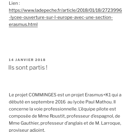
Lien :
https://www.ladepeche.fr/article/2018/01/18/2723996
-lycee-ouverture-sur-l-europe-avec-une-section-
erasmus.html
PUBLIÉ
14 JANVIER 2018
LE
Ils sont partis !
Le projet COMMINGES est un projet Erasmus+K1 qui a
débuté en septembre 2016 au lycée Paul Mathou. Il
concerne la voie professionnelle. L’équipe pilote est
composée de Mme Roustit, professeur d’espagnol, de
Mme Gauthier, professeur d’anglais et de M. Larroque,
proviseur adjoint.